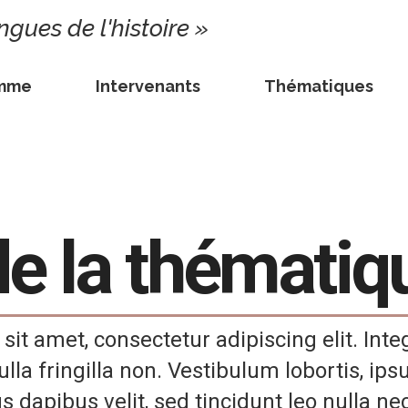
ngues de l'histoire »
amme
Intervenants
Thématiques
e la thématiq
it amet, consectetur adipiscing elit. Int
ulla fringilla non. Vestibulum lobortis, ips
us dapibus velit, sed tincidunt leo nulla ne