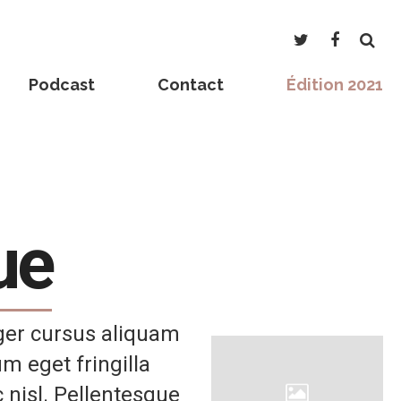
Podcast
Contact
Édition 2021
ue
eger cursus aliquam
um eget fringilla
c nisl. Pellentesque