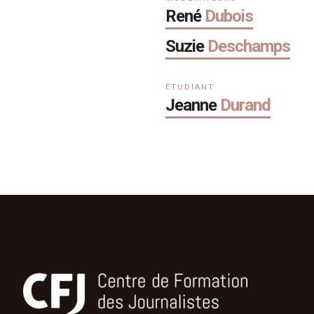
René
Dubois
Suzie
Deschamps
ÉTUDIANT
Jeanne
Durand