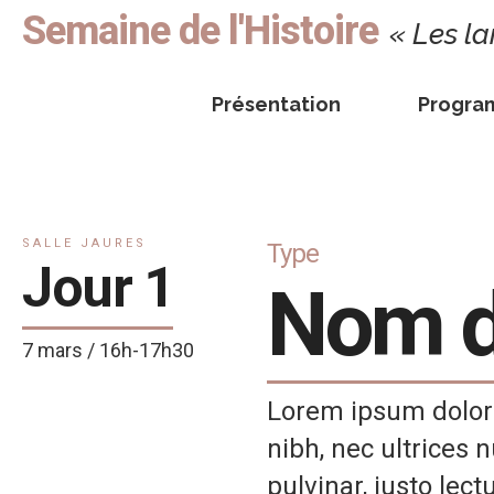
Semaine de l'Histoire
« Les la
Présentation
Progr
SALLE JAURES
Type
Jour 1
Nom d
7 mars / 16h-17h30
Lorem ipsum dolor s
nibh, nec ultrices n
pulvinar, justo lect