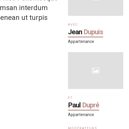
ccumsan interdum
 Aenean ut turpis
AVEC
Jean
Dupuis
Appartenance
ET
Paul
Dupré
Appartenance
MODÉRATEURS