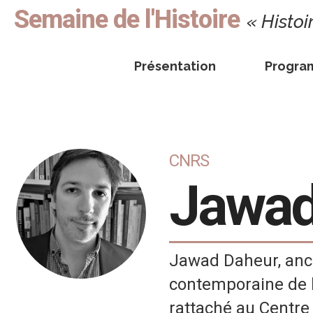
Semaine de l'Histoire
« Histoi
Présentation
Progr
CNRS
Jawa
Jawad Daheur, anci
contemporaine de l
rattaché au Centr