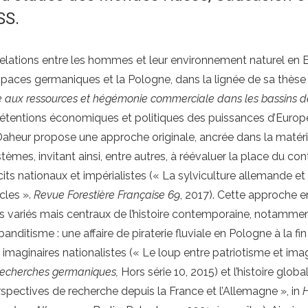
SS.
 relations entre les hommes et leur environnement naturel en 
 espaces germaniques et la Pologne, dans la lignée de sa thès
e aux ressources et hégémonie commerciale dans les bassins de 
rétentions économiques et politiques des puissances d’Europe
J. Daheur propose une approche originale, ancrée dans la matéri
mes, invitant ainsi, entre autres, à réévaluer la place du cont
cits nationaux et impérialistes (« La sylviculture allemande e
cles ».
Revue Forestière Française 69
, 2017). Cette approche 
s variés mais centraux de l’histoire contemporaine, notammen
ditisme : une affaire de piraterie fluviale en Pologne à la fin
 imaginaires nationalistes (« Le loup entre patriotisme et imag
echerches germaniques,
Hors série 10, 2015) et l’histoire globa
perspectives de recherche depuis la France et l’Allemagne », in