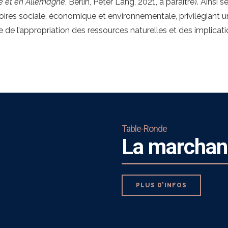
e et en Allemagne
, Berlin, Peter Lang, 2021, à paraître). Ainsi 
toires sociale, économique et environnementale, privilégiant
ude de l’appropriation des ressources naturelles et des implicat
Table-Ronde
La marchand
PLUS D’INFOS