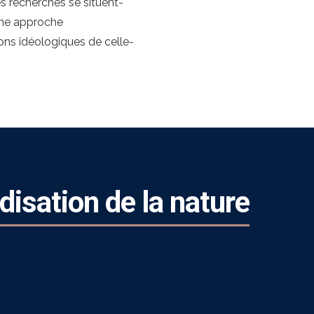
ses recherches se situent-
 une approche
ions idéologiques de celle-
isation de la nature