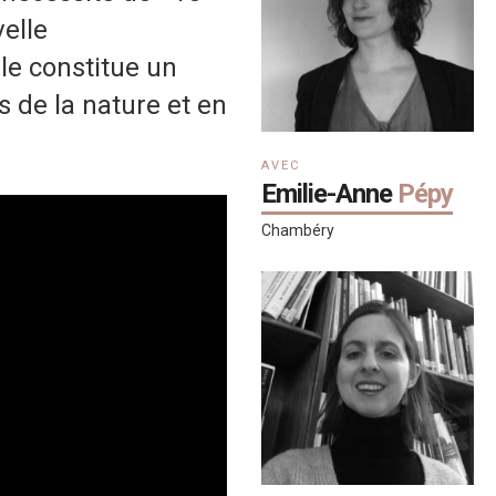
velle
lle constitue un
s de la nature et en
AVEC
Emilie-Anne
Pépy
Chambéry