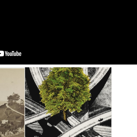
des
« Und neues Leben blüht
aus den Ruinen »